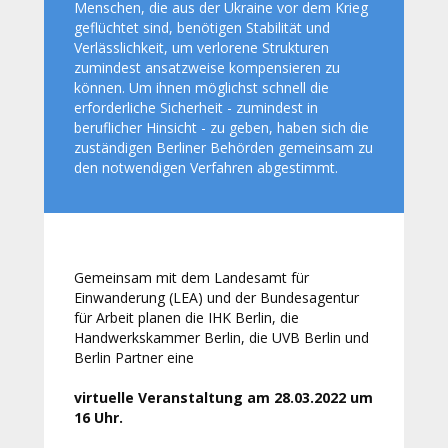
Menschen, die aus der Ukraine vor dem Krieg
geflüchtet sind, benötigen Stabilität und
Verlässlichkeit, um verlorene Strukturen
zumindest ansatzweise kompensieren zu
können. Um ihnen möglichst schnell die
erforderliche Sicherheit - zumindest in
beruflicher Hinsicht - zu geben, haben sich die
zuständigen Berliner Behörden gemeinsam zu
den notwendigen Verfahren abgestimmt.
Gemeinsam mit dem Landesamt für
Einwanderung (LEA) und der Bundesagentur
für Arbeit planen die IHK Berlin, die
Handwerkskammer Berlin, die UVB Berlin und
Berlin Partner eine
virtuelle Veranstaltung am 28.03.2022 um
16 Uhr.